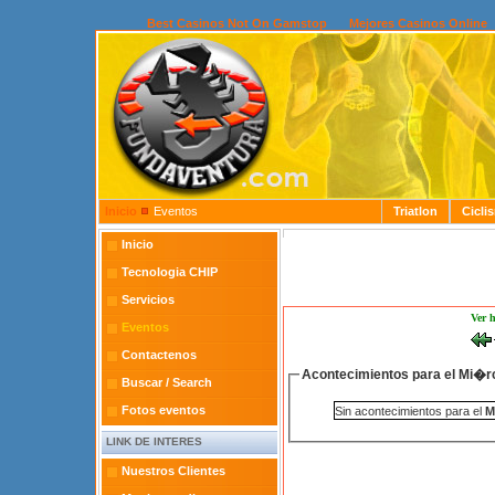
Best Casinos Not On Gamstop
Mejores Casinos Online
Inicio
Eventos
Triatlon
Cicli
Inicio
Tecnologia CHIP
Servicios
Ver 
Eventos
Contactenos
Acontecimientos para el Mi�rc
Buscar / Search
Fotos eventos
Sin acontecimientos para el
M
LINK DE INTERES
Nuestros Clientes