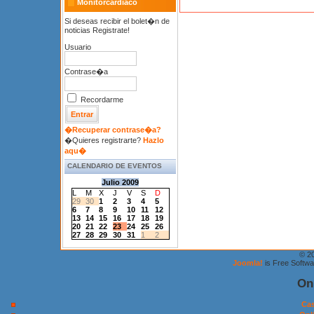
Monitorcardiaco
Si deseas recibir el bolet�n de
noticias Registrate!
Usuario
Contrase�a
Recordarme
�Recuperar contrase�a?
�Quieres registrarte?
Hazlo
aqu�
CALENDARIO DE EVENTOS
Julio 2009
L
M
X
J
V
S
D
29
30
1
2
3
4
5
6
7
8
9
10
11
12
13
14
15
16
17
18
19
20
21
22
23
24
25
26
27
28
29
30
31
1
2
© 2
Joomla!
is Free Softw
On
Cas