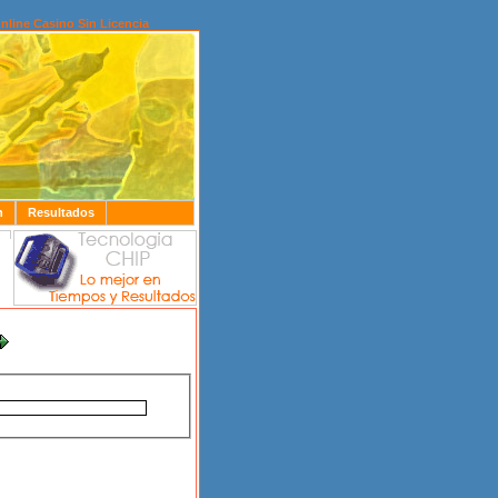
nline Casino Sin Licencia
n
Resultados