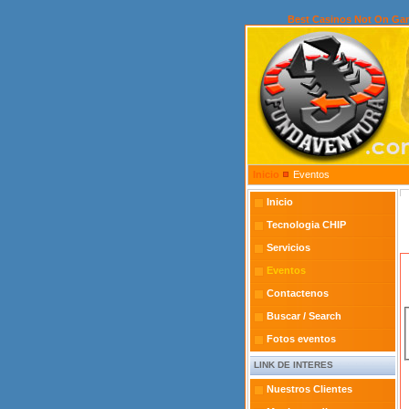
Best Casinos Not On Ga
Inicio
Eventos
Inicio
Tecnologia CHIP
Servicios
Eventos
Contactenos
Buscar / Search
Fotos eventos
LINK DE INTERES
Nuestros Clientes