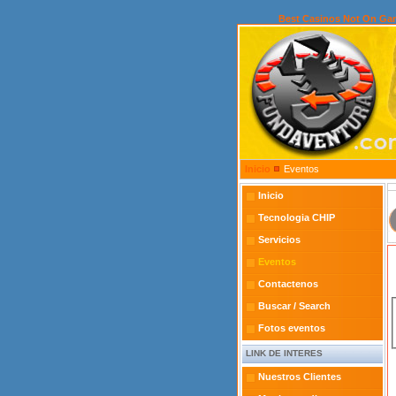
Best Casinos Not On Ga
Inicio
Eventos
Inicio
Tecnologia CHIP
Servicios
Eventos
Contactenos
Buscar / Search
Fotos eventos
LINK DE INTERES
Nuestros Clientes