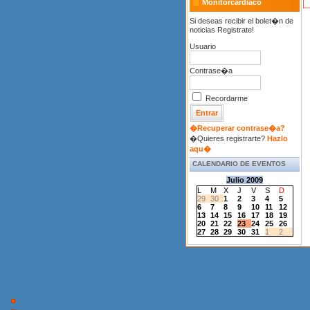
Monitorcardiaco
Si deseas recibir el bolet�n de
noticias Registrate!
Usuario
Contrase�a
Recordarme
�Recuperar contrase�a?
�Quieres registrarte?
Hazlo
aqu�
CALENDARIO DE EVENTOS
Julio 2009
L
M
X
J
V
S
D
29
30
1
2
3
4
5
6
7
8
9
10
11
12
13
14
15
16
17
18
19
20
21
22
23
24
25
26
27
28
29
30
31
1
2