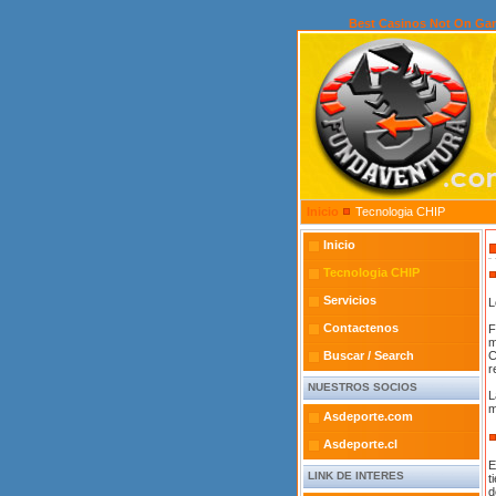
Best Casinos Not On Ga
Inicio
Tecnologia CHIP
Inicio
Tecnologia CHIP
Servicios
L
Contactenos
F
m
Buscar / Search
C
r
NUESTROS SOCIOS
L
m
Asdeporte.com
Asdeporte.cl
E
LINK DE INTERES
t
d