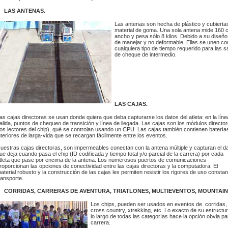
LAS ANTENAS.
Las antenas son hecha de plástico y cubierta
material de goma. Una sola antena mide 160 c
ancho y pesa sólo 8 kilos. Debido a su diseño 
de manejar y no deformable. Ellas se unen con
cualquiera tipo de tiempo requerido para las s
de cheque de intermedio.
LAS CAJAS.
as cajas directoras se usan donde quiera que deba capturarse los datos del atleta: en la líne
alida, puntos de chequeo de transición y línea de llegada. Las cajas son los módulos directo
los lectores del chip), qué se controlan usando un CPU. Las cajas también contienen batería
nteriores de larga-vida que se recargan fácilmente entre los eventos.
uestras cajas directoras, son impermeables conectan con la antena múltiple y capturan el d
ue deja cuando pasa el chip (ID codificada y tiempo total y/o parcial de la carrera) por cada
tleta que pase por encima de la antena. Los numerosos puertos de comunicaciones
roporcionan las opciones de conectividad entre las cajas directoras y la computadora. El
aterial robusto y la construcción de las cajas les permiten resistir los rigores de uso constan
ransporte.
CORRIDAS, CARRERAS DE AVENTURA, TRIATLONES, MULTIEVENTOS, MOUNTAIN 
Los chips, pueden ser usados en eventos de corridas,
cross country, xtrekking, etc. Lo exacto de su estruct
lo largo de todas las categorías hace la opción obvia p
carrera.