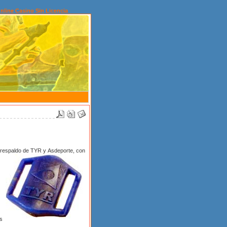
nline Casino Sin Licencia
 respaldo de TYR y Asdeporte, con
as