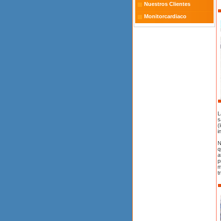
Nuestros Clientes
Monitorcardiaco
L
s
(
i
N
q
a
p
m
t