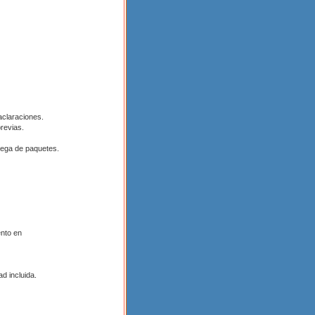
aclaraciones.
revias.
rega de paquetes.
ento en
d incluida.