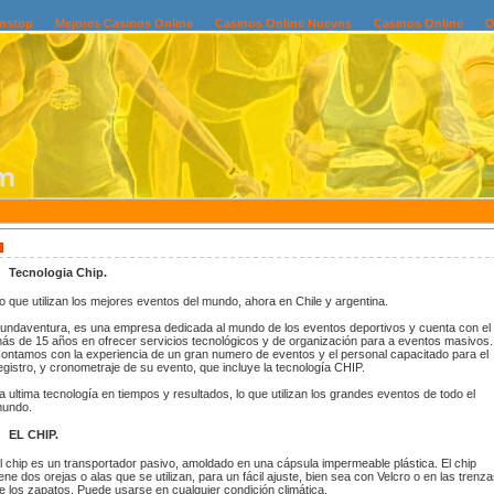
mstop
Mejores Casinos Online
Casinos Online Nuevos
Casinos Online
O
Tecnologia Chip.
o que utilizan los mejores eventos del mundo, ahora en Chile y argentina.
undaventura, es una empresa dedicada al mundo de los eventos deportivos y cuenta con el
ás de 15 años en ofrecer servicios tecnológicos y de organización para
a eventos masivos.
ontamos con la experiencia de un gran numero de eventos y el personal capacitado para el
egistro, y cronometraje de su evento, que incluye la tecnología CHIP.
a ultima tecnología en tiempos y resultados, lo que utilizan los grandes eventos de todo el
undo.
EL CHIP.
l chip es un transportador pasivo, amoldado en una cápsula impermeable plástica. El chip
iene dos orejas o alas que se utilizan, para un fácil ajuste, bien sea con Velcro o en las trenz
e los zapatos. Puede usarse en cualquier condición climática.