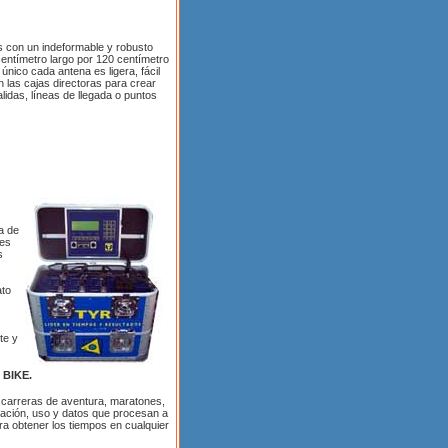
s con un indeformable y robusto
entímetro largo por 120 centímetro
único cada antena es ligera, fácil
 las cajas directoras para crear
alidas, líneas de llegada o puntos
a de
res
s
ato
te y
BIKE.
 carreras de aventura, maratones,
uración, uso y datos que procesan a
ara obtener los tiempos en cualquier