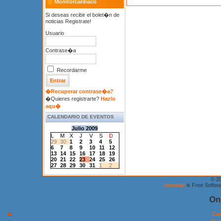
Monitorcardiaco
Si deseas recibir el bolet�n de
noticias Registrate!
Usuario
Contrase�a
Recordarme
�Recuperar contrase�a?
�Quieres registrarte?
Hazlo
aqu�
CALENDARIO DE EVENTOS
Julio 2009
L
M
X
J
V
S
D
29
30
1
2
3
4
5
6
7
8
9
10
11
12
13
14
15
16
17
18
19
20
21
22
23
24
25
26
27
28
29
30
31
1
2
© 2
Joomla!
is Free Softw
On
Cas