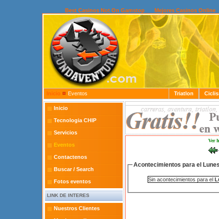
Best Casinos Not On Gamstop
Mejores Casinos Online
Inicio
Eventos
Triatlon
Cicli
Inicio
Tecnologia CHIP
Servicios
Ver 
Eventos
Contactenos
Acontecimientos para el Lunes
Buscar / Search
Sin acontecimientos para el
L
Fotos eventos
LINK DE INTERES
Nuestros Clientes