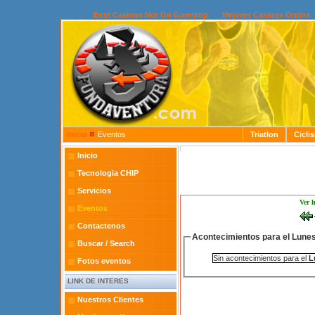
Best Casinos Not On Gamstop
Mejores Casinos Online
Inicio
Eventos
Triatlon
Cicli
Inicio
Tecnologia CHIP
Servicios
Ver 
Eventos
Contactenos
Acontecimientos para el Lunes
Buscar / Search
Sin acontecimientos para el
L
Fotos eventos
LINK DE INTERES
Nuestros Clientes