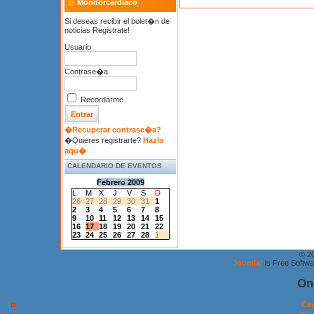
Monitorcardiaco
Si deseas recibir el bolet�n de
noticias Registrate!
Usuario
Contrase�a
Recordarme
�Recuperar contrase�a?
�Quieres registrarte?
Hazlo
aqu�
CALENDARIO DE EVENTOS
Febrero 2009
L
M
X
J
V
S
D
26
27
28
29
30
31
1
2
3
4
5
6
7
8
9
10
11
12
13
14
15
16
17
18
19
20
21
22
23
24
25
26
27
28
1
© 2
Joomla!
is Free Softw
On
Cas