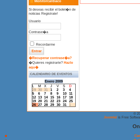
Monitorcardiaco
Si deseas recibir el bolet�n de
noticias Registrate!
Usuario
Contrase�a
Recordarme
�Recuperar contrase�a?
�Quieres registrarte?
Hazlo
aqu�
CALENDARIO DE EVENTOS
Enero 2009
L
M
X
J
V
S
D
29
30
31
1
2
3
4
5
6
7
8
9
10
11
12
13
14
15
16
17
18
19
20
21
22
23
24
25
26
27
28
29
30
31
1
© 2
Joomla!
is Free Softw
On
Cas