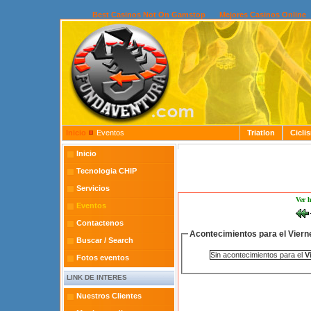
Best Casinos Not On Gamstop
Mejores Casinos Online
Inicio
Eventos
Triatlon
Cicli
Inicio
Tecnologia CHIP
Servicios
Ver 
Eventos
Contactenos
Acontecimientos para el Viern
Buscar / Search
Sin acontecimientos para el
V
Fotos eventos
LINK DE INTERES
Nuestros Clientes