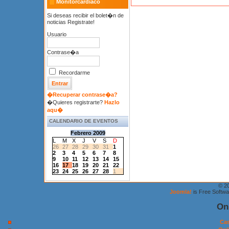
Monitorcardiaco
Si deseas recibir el bolet�n de
noticias Registrate!
Usuario
Contrase�a
Recordarme
�Recuperar contrase�a?
�Quieres registrarte?
Hazlo
aqu�
CALENDARIO DE EVENTOS
Febrero 2009
L
M
X
J
V
S
D
26
27
28
29
30
31
1
2
3
4
5
6
7
8
9
10
11
12
13
14
15
16
17
18
19
20
21
22
23
24
25
26
27
28
1
© 2
Joomla!
is Free Softw
On
Cas