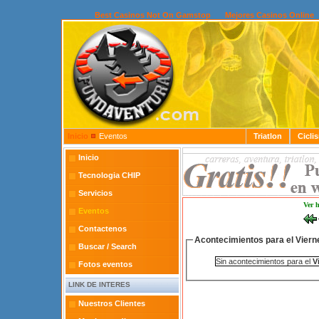
Best Casinos Not On Gamstop
Mejores Casinos Online
Inicio
Eventos
Triatlon
Cicli
Inicio
Tecnologia CHIP
Servicios
Ver 
Eventos
Contactenos
Acontecimientos para el Viern
Buscar / Search
Sin acontecimientos para el
V
Fotos eventos
LINK DE INTERES
Nuestros Clientes