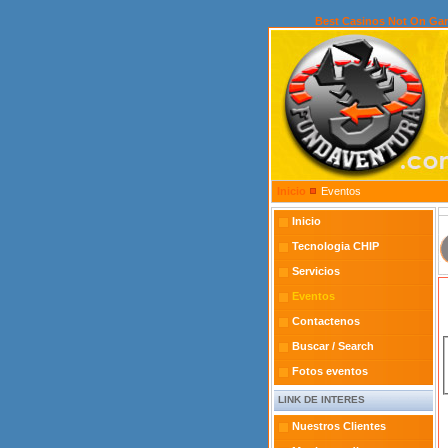
Best Casinos Not On Ga
Inicio
Eventos
Inicio
Tecnologia CHIP
Servicios
Eventos
Contactenos
Buscar / Search
Fotos eventos
LINK DE INTERES
Nuestros Clientes