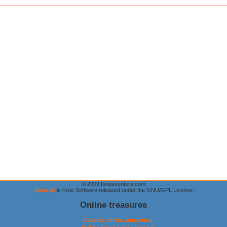
© 2009 fundaventura.com
Joomla!
is Free Software released under the GNU/GPL License.
Online treasures
Casinos Online Argentina