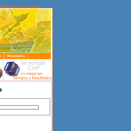
nline Casino Sin Licencia
n
Resultados