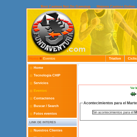
Best Casinos Not On Gamstop
Mejores Casinos Online
Home
Eventos
Triatlon
Cicli
Home
Tecnologia CHIP
Servicios
Ver 
Eventos
Contactenos
Acontecimientos para el Mart
Buscar / Search
Sin acontecimientos para el
M
Fotos eventos
LINK DE INTERES
Nuestros Clientes