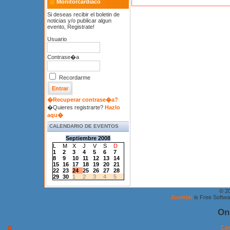
Monitorcardiaco
Si deseas recibir el boletin de
noticias y/o publicar algun
evento, Registrate!
Usuario
Contrase�a
Recordarme
�Recuperar contrase�a?
�Quieres registrarte?
Hazlo
aqu�
CALENDARIO DE EVENTOS
Septiembre 2008
L
M
X
J
V
S
D
1
2
3
4
5
6
7
8
9
10
11
12
13
14
15
16
17
18
19
20
21
22
23
24
25
26
27
28
29
30
1
2
3
4
5
© 2
Joomla!
is Free Softw
On
Cas