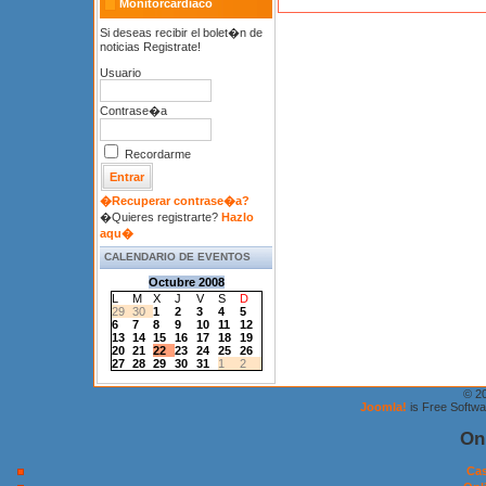
Monitorcardiaco
Si deseas recibir el bolet�n de
noticias Registrate!
Usuario
Contrase�a
Recordarme
�Recuperar contrase�a?
�Quieres registrarte?
Hazlo
aqu�
CALENDARIO DE EVENTOS
Octubre 2008
L
M
X
J
V
S
D
29
30
1
2
3
4
5
6
7
8
9
10
11
12
13
14
15
16
17
18
19
20
21
22
23
24
25
26
27
28
29
30
31
1
2
© 2
Joomla!
is Free Softw
On
Cas