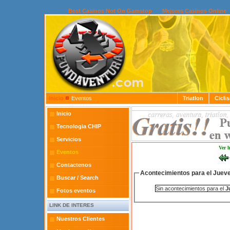
Best Casinos Not On Gamstop
Mejores Casinos Online
Inicio
Eventos
Triatlon
Cicli
Inicio
Tecnologia CHIP
Servicios
Ver 
Eventos
Contactenos
Acontecimientos para el Juev
Buscar / Search
Sin acontecimientos para el
J
Fotos eventos
LINK DE INTERES
Nuestros Clientes