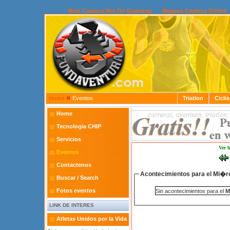
Best Casinos Not On Gamstop
Mejores Casinos Online
Home
Eventos
Triatlon
Cicli
Home
Tecnologia CHIP
Servicios
Ver 
Eventos
Contactenos
Acontecimientos para el Mi�r
Buscar / Search
Fotos eventos
Sin acontecimientos para el
M
LINK DE INTERES
Atletas Unidos por la Vida