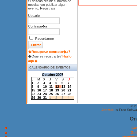
Si deseas recibir el boletin de
noticias y/o publicar algun
evento, Registrate!
Usuario
Contrase�a
Recordarme
�Recuperar contrase�a?
�Quieres registrarte?
Hazlo
aqu�
CALENDARIO DE EVENTOS
Octubre 2007
L
M
X
J
V
S
D
1
2
3
4
5
6
7
8
9
10
11
12
13
14
15
16
17
18
19
20
21
22
23
24
25
26
27
28
29
30
31
1
2
3
4
© 2
Joomla!
is Free Softw
On
Cas
Onl