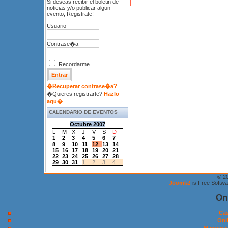
Si deseas recibir el boletin de
noticias y/o publicar algun
evento, Registrate!
Usuario
Contrase�a
Recordarme
�Recuperar contrase�a?
�Quieres registrarte?
Hazlo
aqu�
CALENDARIO DE EVENTOS
Octubre 2007
L
M
X
J
V
S
D
1
2
3
4
5
6
7
8
9
10
11
12
13
14
15
16
17
18
19
20
21
22
23
24
25
26
27
28
29
30
31
1
2
3
4
© 2
Joomla!
is Free Softw
On
Cas
Onl