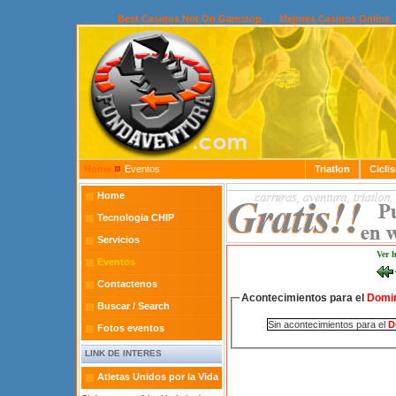
Best Casinos Not On Gamstop
Mejores Casinos Online
Home
Eventos
Triatlon
Cicli
Home
Tecnologia CHIP
Servicios
Ver 
Eventos
Contactenos
Acontecimientos para el
Domi
Buscar / Search
Sin acontecimientos para el
D
Fotos eventos
LINK DE INTERES
Atletas Unidos por la Vida