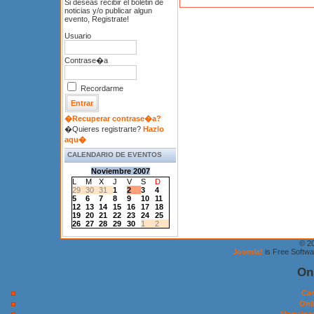
Si deseas recibir el boletin de
noticias y/o publicar algun
evento, Registrate!
Usuario
Contrase�a
Recordarme
�Recuperar contrase�a?
�Quieres registrarte?
Hazlo
aqu�
CALENDARIO DE EVENTOS
Noviembre 2007
L
M
X
J
V
S
D
29
30
31
1
2
3
4
5
6
7
8
9
10
11
12
13
14
15
16
17
18
19
20
21
22
23
24
25
26
27
28
29
30
1
2
© 2
Joomla!
is Free Softw
On
Cas
Onl