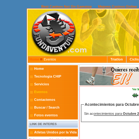
Best Casinos Not On Gamstop
Mejores Casinos Online
Home
Eventos
Triatlon
Cicli
Home
Tecnologia CHIP
Servicios
Ver 
Eventos
Contactenos
Acontecimientos para Octubr
Buscar / Search
Sin acontecimientos para
Octubre 
Fotos eventos
LINK DE INTERES
Atletas Unidos por la Vida