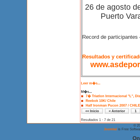
26 de agosto d
Puerto Var
Record de participantes 
Resultados y certificad
www.asdeport
Leer m�s...
M�s...
7� Triatlon Internacional "L", Di
Reebok 10K/ Chile
Half Ironman Pucon 2007 / CHILE
<< Inicio
< Anterior
1
Resultados 1 - 7 de 21
© 2
Joomla!
is Free Softw
On