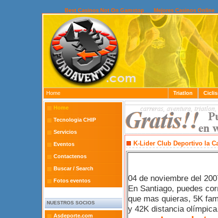
Best Casinos Not On Gamstop
Mejores Casinos Online
Home
Triatlon
Cicli
Home
Tecnologia CHIP
Servicios
K-Lider Club Deportivo la Ca
Eventos
Contactenos
Buscar / Search
04 de noviembre del 200
Fotos eventos
En Santiago, puedes corr
que mas quieras, 5K fami
NUESTROS SOCIOS
y 42K distancia olímpica
Asdeporte.com