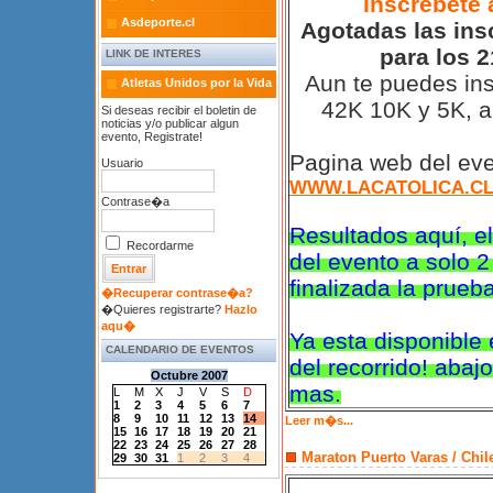
Inscrebete 
Asdeporte.cl
Agotadas las ins
para los 2
LINK DE INTERES
Aun te puedes ins
Atletas Unidos por la Vida
42K 10K y 5K, ap
Si deseas recibir el boletin de
noticias y/o publicar algun
evento, Registrate!
Pagina web del eve
Usuario
WWW.LACATOLICA.C
Contrase�a
Resultados aquí, e
Recordarme
del evento a solo 2
finalizada la prueba
�Recuperar contrase�a?
�Quieres registrarte?
Hazlo
aqu�
Ya esta disponible e
CALENDARIO DE EVENTOS
del recorrido! abajo
Octubre 2007
mas.
L
M
X
J
V
S
D
1
2
3
4
5
6
7
8
9
10
11
12
13
14
Leer m�s...
15
16
17
18
19
20
21
22
23
24
25
26
27
28
Maraton Puerto Varas / Chil
29
30
31
1
2
3
4