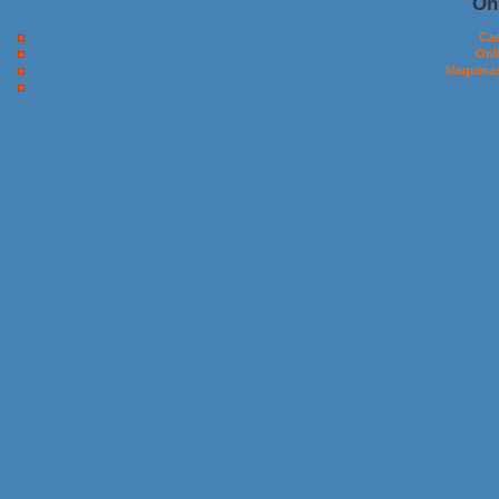
On
Cas
Onl
Maquinas