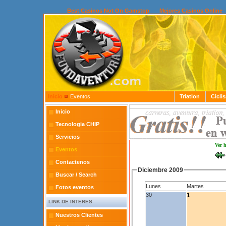
Best Casinos Not On Gamstop
Mejores Casinos Online
Inicio
Eventos
Triatlon
Cicli
Inicio
Tecnologia CHIP
Servicios
Ver 
Eventos
Contactenos
Diciembre 2009
Buscar / Search
Lunes
Martes
Fotos eventos
30
1
LINK DE INTERES
Nuestros Clientes