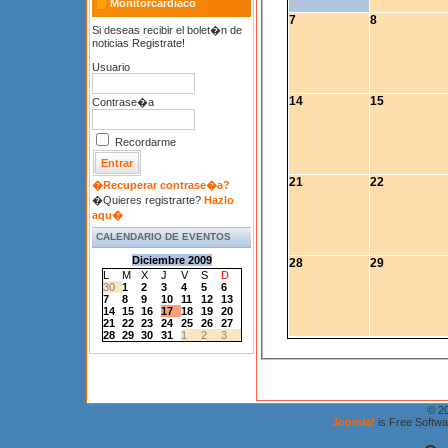
Monitorcardiaco
7
8
Si deseas recibir el bolet�n de
noticias Registrate!
Usuario
14
15
Contrase�a
Recordarme
21
22
�Recuperar contrase�a?
�Quieres registrarte?
Hazlo
aqu�
CALENDARIO DE EVENTOS
Diciembre 2009
28
29
L
M
X
J
V
S
D
30
1
2
3
4
5
6
7
8
9
10
11
12
13
14
15
16
17
18
19
20
21
22
23
24
25
26
27
28
29
30
31
1
2
3
© 2
Joomla!
is Free Softw