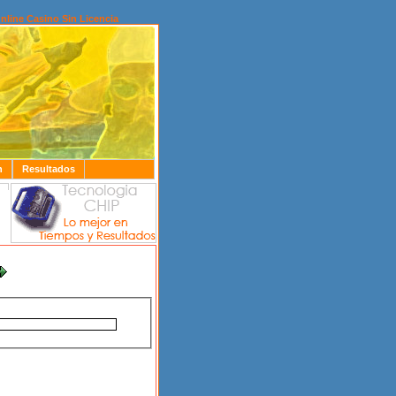
nline Casino Sin Licencia
n
Resultados