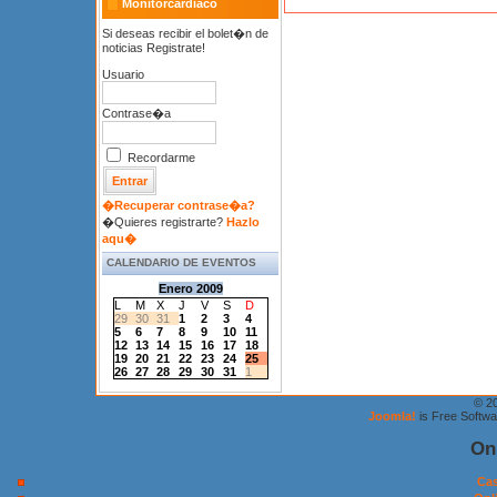
Monitorcardiaco
Si deseas recibir el bolet�n de
noticias Registrate!
Usuario
Contrase�a
Recordarme
�Recuperar contrase�a?
�Quieres registrarte?
Hazlo
aqu�
CALENDARIO DE EVENTOS
Enero 2009
L
M
X
J
V
S
D
29
30
31
1
2
3
4
5
6
7
8
9
10
11
12
13
14
15
16
17
18
19
20
21
22
23
24
25
26
27
28
29
30
31
1
© 2
Joomla!
is Free Softw
On
Cas