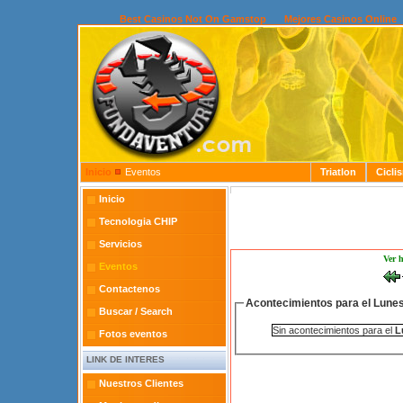
Best Casinos Not On Gamstop
Mejores Casinos Online
Inicio
Eventos
Triatlon
Cicli
Inicio
Tecnologia CHIP
Servicios
Ver 
Eventos
Contactenos
Acontecimientos para el Lunes
Buscar / Search
Sin acontecimientos para el
L
Fotos eventos
LINK DE INTERES
Nuestros Clientes