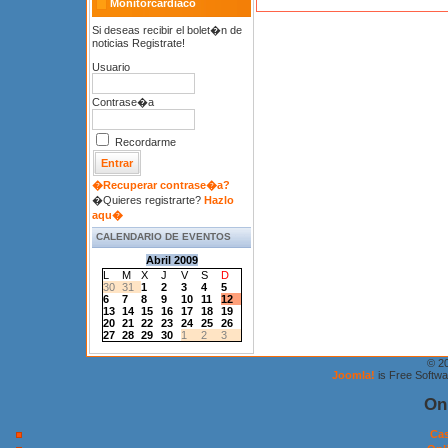
Monitorcardiaco
Si deseas recibir el bolet�n de
noticias Registrate!
Usuario
Contrase�a
Recordarme
�Recuperar contrase�a?
�Quieres registrarte?
Hazlo
aqu�
CALENDARIO DE EVENTOS
Abril 2009
L
M
X
J
V
S
D
30
31
1
2
3
4
5
6
7
8
9
10
11
12
13
14
15
16
17
18
19
20
21
22
23
24
25
26
27
28
29
30
1
2
3
© 2
Joomla!
is Free Softw
On
Cas