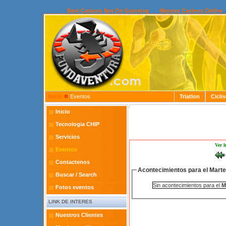
Best Casinos Not On Gamstop
Mejores Casinos Online
Inicio
Eventos
Triatlon
Cicli
Inicio
Tecnologia CHIP
Servicios
Ver 
Eventos
Contactenos
Acontecimientos para el Marte
Buscar / Search
Sin acontecimientos para el
M
Fotos eventos
LINK DE INTERES
Nuestros Clientes