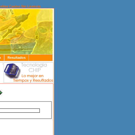
nline Casino Sin Licencia
n
Resultados