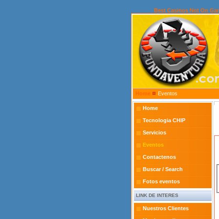
Best Casinos Not On Ga
Home
Eventos
Home
Tecnologia CHIP
Servicios
Eventos
Contactenos
Buscar / Search
Fotos eventos
LINK DE INTERES
Nuestros Clientes