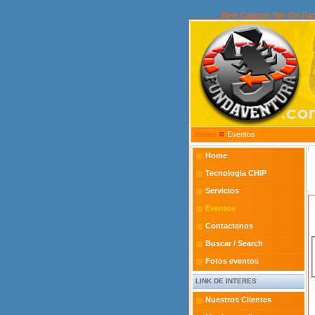
Best Casinos Not On Ga
Home
Eventos
Home
Tecnologia CHIP
Servicios
Eventos
Contactenos
Buscar / Search
Fotos eventos
LINK DE INTERES
Nuestros Clientes