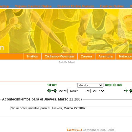
mstop
Mejores Casinos Online
Casinos Online Nuevos
Casinos Online
O
Triatlon
Ciclismo-Mountain
Carrera
Aventura
Natacio
Ver hoy
Resto del mes
Acontecimientos para el Jueves, Marzo 22 2007
Sin acontecimientos para el
Jueves, Marzo 22 2007
Copyright © 2003-2006
Events v1.3