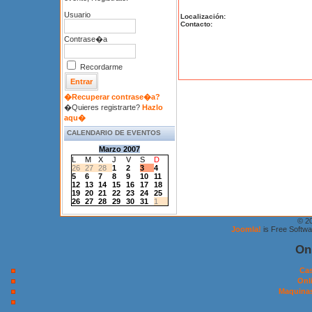
Usuario
Localización:
Contacto:
Contrase�a
Recordarme
�Recuperar contrase�a?
�Quieres registrarte?
Hazlo
aqu�
CALENDARIO DE EVENTOS
Marzo 2007
L
M
X
J
V
S
D
26
27
28
1
2
3
4
5
6
7
8
9
10
11
12
13
14
15
16
17
18
19
20
21
22
23
24
25
26
27
28
29
30
31
1
© 2
Joomla!
is Free Softw
On
Cas
Onl
Maquinas