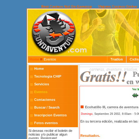
Best Casinos Not On Gamstop
Mejores Casinos Online
Home
Eventos
Triatlon
Cicli
Home
Tecnologia CHIP
Servicios
Ver 
Eventos
Contactenos
Ecohatillo III, carrera de avent
Buscar / Search
Domingo
, Septiembre 29 2002, 8:00am - 5:
Inscripcion Eventos
En su tercera edición, realizada en las
Fotos eventos
Si deseas recibir el boletin de
noticias y/o publicar algun
Resultados.
evento, Registrate!