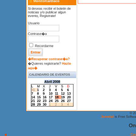
Monitorcardiaco
Si deseas recibir el boletin de
noticias y/o publicar algun
evento, Registrate!
Usuario
Contrase�a
Recordarme
�Recuperar contrase�a?
�Quieres registrarte?
Hazlo
aqu�
CALENDARIO DE EVENTOS
Abril 2008
L
M
X
J
V
S
D
31
1
2
3
4
5
6
7
8
9
10
11
12
13
14
15
16
17
18
19
20
21
22
23
24
25
26
27
28
29
30
1
2
3
4
© 2
Joomla!
is Free Softw
On
Cas