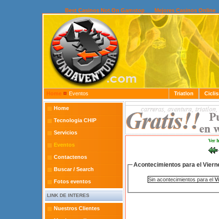
Best Casinos Not On Gamstop
Mejores Casinos Online
Home
Eventos
Triatlon
Cicli
Home
Tecnologia CHIP
Servicios
Ver 
Eventos
Contactenos
Acontecimientos para el Viern
Buscar / Search
Sin acontecimientos para el
V
Fotos eventos
LINK DE INTERES
Nuestros Clientes