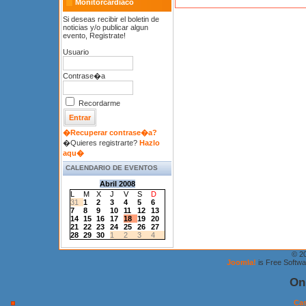
Monitorcardiaco
Si deseas recibir el boletin de
noticias y/o publicar algun
evento, Registrate!
Usuario
Contrase�a
Recordarme
�Recuperar contrase�a?
�Quieres registrarte?
Hazlo
aqu�
CALENDARIO DE EVENTOS
Abril 2008
L
M
X
J
V
S
D
31
1
2
3
4
5
6
7
8
9
10
11
12
13
14
15
16
17
18
19
20
21
22
23
24
25
26
27
28
29
30
1
2
3
4
© 2
Joomla!
is Free Softw
On
Cas