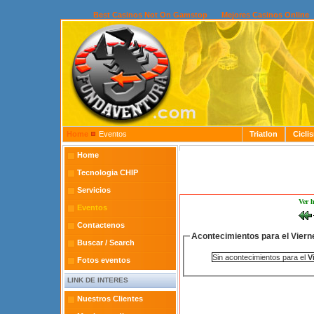
Best Casinos Not On Gamstop
Mejores Casinos Online
Home
Eventos
Triatlon
Cicli
Home
Tecnologia CHIP
Servicios
Ver 
Eventos
Contactenos
Acontecimientos para el Viern
Buscar / Search
Sin acontecimientos para el
V
Fotos eventos
LINK DE INTERES
Nuestros Clientes