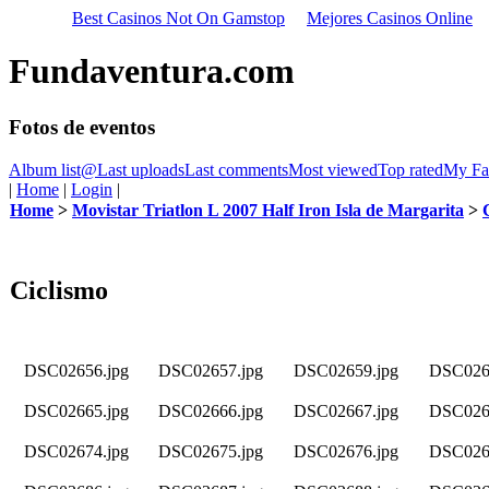
Best Casinos Not On Gamstop
Mejores Casinos Online
Fundaventura.com
Fotos de eventos
Album list
@
Last uploads
Last comments
Most viewed
Top rated
My Fav
|
Home
|
Login
|
Home
>
Movistar Triatlon L 2007 Half Iron Isla de Margarita
>
Ciclismo
DSC02656.jpg
DSC02657.jpg
DSC02659.jpg
DSC026
DSC02665.jpg
DSC02666.jpg
DSC02667.jpg
DSC026
DSC02674.jpg
DSC02675.jpg
DSC02676.jpg
DSC026