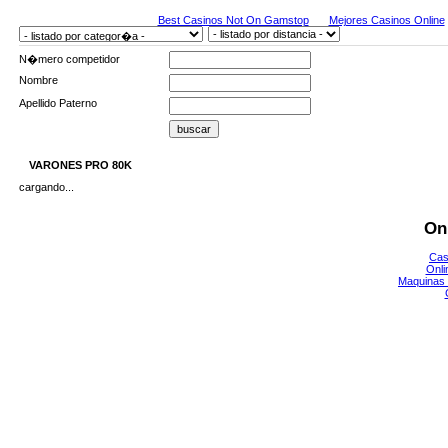
Best Casinos Not On Gamstop
Mejores Casinos Online
N�mero competidor
Nombre
Apellido Paterno
VARONES PRO 80K
cargando...
On
Cas
Onli
Maquinas